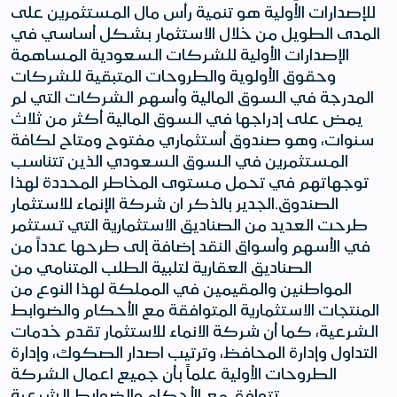
للإصدارات الأولية هو تنمية رأس مال المستثمرين على
المدى الطويل من خلال الاستثمار بشكل أساسي في
الإصدارات الأولية للشركات السعودية المساهمة
وحقوق الأولوية والطروحات المتبقية للشركات
المدرجة في السوق المالية وأسهم الشركات التي لم
يمض على إدراجها في السوق المالية أكثر من ثلاث
سنوات، وهو صندوق أستثماري مفتوح ومتاح لكافة
المستثمرين في السوق السعودي الذين تتناسب
توجهاتهم في تحمل مستوى المخاطر المحددة لهذا
الصندوق.الجدير بالذكر ان شركة الإنماء للاستثمار
طرحت العديد من الصناديق الاستثمارية التي تستثمر
في الأسهم وأسواق النقد إضافة إلى طرحها عدداً من
الصناديق العقارية لتلبية الطلب المتنامي من
المواطنين والمقيمين في المملكة لهذا النوع من
المنتجات الاستثمارية المتوافقة مع الأحكام والضوابط
الشرعية، كما أن شركة الانماء للاستثمار تقدم خدمات
التداول وإدارة المحافظ، وترتيب اصدار الصكوك، وإدارة
الطروحات الأولية علماً بأن جميع اعمال الشركة
تتوافق مع الأحكام والضوابط الشرعية.