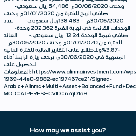
وحتى 30/06/2020م 54,486 ريال سعودي-
صافي الربح للفترة من 01/01/2020م وحتى
30/06/2020م - 138,483ريال سعودي- عدد
الوحدات القائمة في نهاية الفترة 202,362 وحدة-
صافي قيمة الوحدة 12.24 ريال سعودي.- العائد
للفترة من 01/01/2020م وحتى 30/06/2020م
-3.87%وللاطلاع على التقارير المالية للفترة المالية
المنتهية في 30/06/2020م، يرجى زيارة الرابط أدناه
للحصول على
المعلومات: https://www.alinmainvestment.com/wps/wcm/connect/investmentNew/f4a546a7-
1969-44e0-9882-ea197467ce21/Signed-
Arabic+Alinma+Multi+Asset+Balanced+Fund+Dec
MOD=AJPERES&CVID=n7qD1oH
How may we assist you?