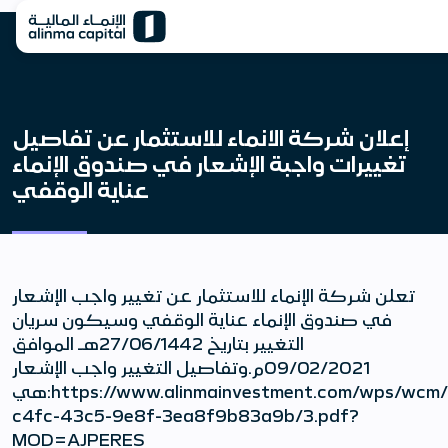
إعلان شركة الانماء للاستثمار عن تفاصيل
تغييرات واجبة الإشعار في صندوق الإنماء
عناية الوقفي
تعلن شركة الإنماء للاستثمار عن تغيير واجب الإشعار
في صندوق الإنماء عناية الوقفي وسيكون سريان
التغيير بتاريخ 27/06/1442هـ الموافق
09/02/2021م.وتفاصيل التغيير واجب الإشعار
هي:https://www.alinmainvestment.com/wps/wcm/connect/investmentNew/9189a08a-
c4fc-43c5-9e8f-3ea8f9b83a9b/3.pdf?
MOD=AJPERES