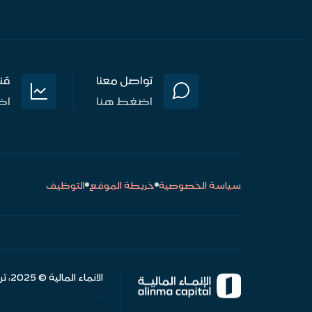
تواصل معنا
قن
اضغط هنا
اض
سياسة الخصوصية
خريطة الموقع
التوظيف
الانماء المالية © 2025، ترخيص هيئة السوق المالية رقم (37 - 09134)
19