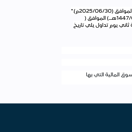
30
/
06
/
2025
م)
".
/
1447
هــ) الموافق (
ثاني يوم تداول يلي تاريخ
 المالية التي بها