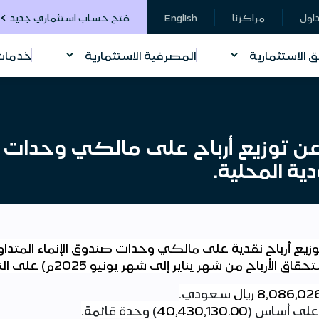
داول
مراكزنا
English
فتح حساب استثماري جديد
ق الاستثمارية
المصرفية الاستثمارية
خدمات 
ة عن توزيع أرباح على مالكي وحدات ص
 المحلية.
 توزيع أرباح نقدية على مالكي وحدات صندوق الإنماء الم
حقاق الأرباح من
شهر يناير إلى شهر
يونيو
2025م) على النحو التالي
8,086,02
ريال
سعودي
.
 على أساس (
40,430,130.00
) وحدة قائمة
.