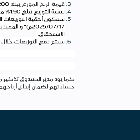
قيمة الربح الموزع يبلغ
200
نسبة التوزيع تبلغ 1.90% من صافي قيمة الأصول كما في تاريخ " (
ستكون أحقية التوزيعات الن
17
/
07
/2025م)" و ال
الاستحقاق
.
سيتم دفع التوزيعات خلال 10أيام
كما يود مدير الصندوق تذكير م
حساباتهم لضمان إيداع أرباحه