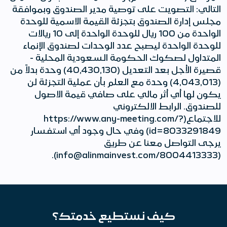
التالي: التصويت على توصية مدير الصندوق وبموافقة
مجلس إدارة الصندوق بتجزئة القيمة الاسمية للوحدة
الواحدة من 100 ريال للوحدة الواحدة إلى 10 ريالات
للوحدة الواحدة ليصبح عدد الوحدات لصندوق الإنماء
المتداول لصكوك الحكومة السعودية المحلية -
قصيرة الأجل بعد التعديل (40,430,130) وحدة بدلاً من
(4,043,013) وحدة مع العلم بأن عملية التجزئة لن
يكون لها أي أثر مالي على صافي قيمة الاصول
للصندوق. الرابط الالكتروني
للاجتماع(https://www.any-meeting.com/?
id=8033291849) وفي حال وجود أي استفسار
يرجى التواصل معنا عن طريق
(8004413333/info@alinmainvest.com).
كيف نستطيع خدمتك؟