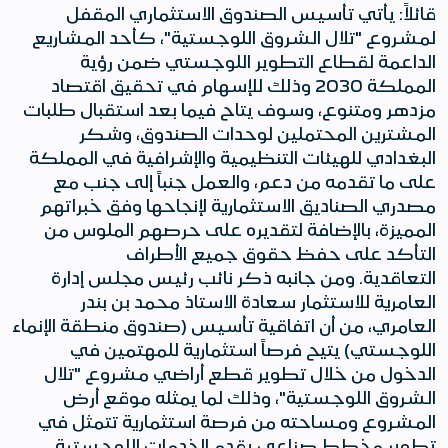
قائلاً: يأتي تأسيس الصندوق الاستثماري المقفل
لمشروع "تلال الشروق اللوجستية"، كأحد المشاريع
الداعمة لقطاع التطوير اللوجستي ضمن رؤية
المملكة 2030 وذلك للإسهام في تحقيق اقتصاد
مزدهر ومتنوع، وسوف يتاح فيما بعد استقبال طلبات
المشترين المحتملين لوحدات الصندوق، وشكر
البغدادي للهيئات التنظيمية والإشرافية في المملكة
على ما تقدمه من دعم، والعمل جنباً إلى جنب مع
مصدري الصناديق الاستثمارية لإنجاحها وفق خبراتهم
المميزة، بالإضافة لتقديره على حرصهم الملوس من
التأكد على حفظ حقوق جميع الأطراف
التعاقدية. ومن جانبه ذكر نائب رئيس مجلس إدارة
العامرية للاستثمار سعادة الاستاذ محمد بن بندر
العامري، من أن اتفاقية تأسيس (صندوق منطقة الإنماء
اللوجستي) يتيح فرصاً استثمارية للمهتمين في
الدخول من خلال تطوير قطع أراضي مشروع "تلال
الشروق اللوجستية"، وذلك لما يمثله موقع أرض
المشروع ومساحته من فرصة استثمارية تتمثل في
تطوير مخطط صناعي يقدم الخدمات اللوجستية