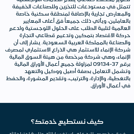
تتمثل في مستودعات للتخزين وللصناعات الخفيفة
والمعارض تجارية بالإضافة لمنطقة سكنية خاصة
بالعاملين، ويأتي ذلك جميعاً فق أعلى المعايير
العالمية لتلبية الطلب على الحلول اللوجستية ولدعم
حركة الاقتصاد بتمكين وتدعيم قطاعي التجارة
والصناعة بالمملكة العربية السعودية. يشار إلى أن
شركة الإنماء للاستثمار هي الذراع الاستثماري لمصرف
الإنماء، وهي شركة مرخصة من هيئة السوق المالية
برقم 37-09134 لمزاولة جميع أعمال الأوراق المالية
وتشمل التعامل بصفة أصيل ووكيل والتعهد
بالتغطية، والإدارة، والترتيب، وتقديم المشورة، والحفظ
في أعمال الأوراق.
كيف نستطيع خدمتك؟
فريق مخصص للرد على استفساراتك وتلبية احتياجاتك