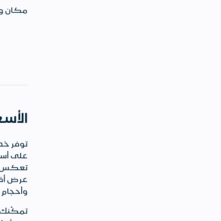
مكان وف
الأسع
توفر خدم
على أسع
تعكس ح
عرض أفض
وأحجام ا
تمكّنك ا