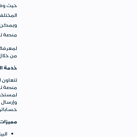
حيث وفر
المختلفة
ويمكن ا
منصة تك
لمعرفة 
من خلال
خدمة ال
تتعاون ا
منصة تك
لمستخدم
وإرسال أ
حساباتهم
مميزات
البي