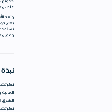
حدوثها، 
على معل
وتعد الأ
يعتمدون
تساعدهم
وفق مع
نبذة
تكرتشار
المالية
الشرق ا
تكرتشار