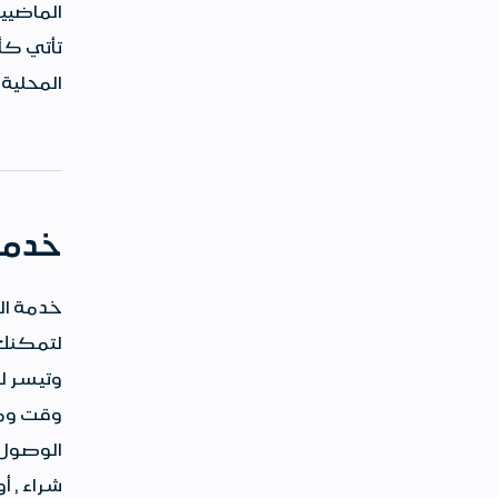
الماضيي
تأتي كأ
المحلية
خدمة 
خدمة ال
لتمكنك ع
وتيسر ل
وقت ومن
الوصول 
شراء , أو