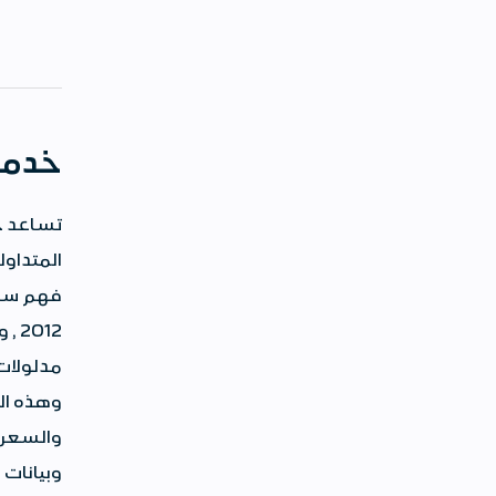
خدمة 
تساعد خد
المتداو
فهم سلوك
012
مدلولات
وهذه ال
والسعري 
وبيانات 