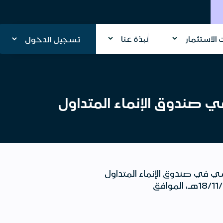
الاستثمار
نبذة عنا
تسجيل الدخول
ي صندوق الإنماء المتداول
ي في صندوق الإنماء المتداول
لصكوك الحكومة السعودية المحلية -قصيرة الأجل. وسيكون سريان التغيير بتاريخ 18/11/1445هـ، الموافق