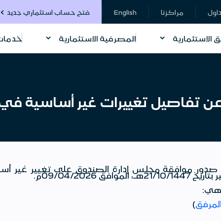
داول
مراكزنا
English
فتح حساب استثماري جديد
ق الاستثمارية
المصرفية الاستثمارية
خدمات 
 عن تفاصيل تغييرات غير أساسية في 
ن صدور موافقة مجلس إدارة الصندوق على تغيير غير أس
ق 09/04/2026م.
 هي:
لمرفق
)