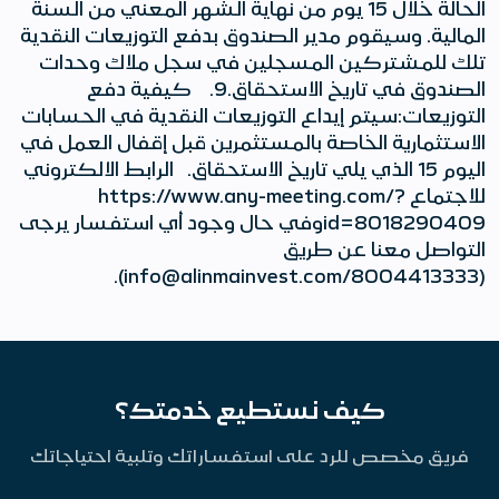
الحالة خلال 15 يوم من نهاية الشهر المعني من السنة
المالية. وسيقوم مدير الصندوق بدفع التوزيعات النقدية
تلك للمشتركين المسجلين في سجل ملاك وحدات
الصندوق في تاريخ الاستحقاق.9. كيفية دفع
التوزيعات:سيتم إيداع التوزيعات النقدية في الحسابات
الاستثمارية الخاصة بالمستثمرين قبل إقفال العمل في
اليوم 15 الذي يلي تاريخ الاستحقاق. الرابط الالكتروني
للاجتماع https://www.any-meeting.com/?
id=8018290409وفي حال وجود أي استفسار يرجى
التواصل معنا عن طريق
(8004413333/info@alinmainvest.com).
كيف نستطيع خدمتك؟
فريق مخصص للرد على استفساراتك وتلبية احتياجاتك