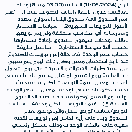
تاريخ (11/06/2024) الساعة (03:00 مساءً) وذلك
لمناقشة جدول الاعمال التالي:التصويت على:1. تغير
اسم الصندوق الى/ صندوق الإنماء المتوازن متعدد
الأصول للتوزيعات الشهرية2. سياسات الاستثمار
وممارساته: أي مكاسب متحققة ولم يتم توزيعها
لمالك الوحدات، سيقوم الصندوق بإعادة استثمارها
بحسب آلية سياسة الاستثمار.3. تفاصيل طريقة
حساب سعر الوحدة: في حالة إقرار توزيعات للصندوق
عند تاريخ استحقاق معين وكان ذلك اليوم يوم تقييم،
فإن تنفيذ طلبات الاشتراك والاسترداد، في يوم التعامل
ذي العلاقة بيوم التقييم المشار إليه، تتم بناء على سعر
الوحدة المعدل بقيمة التوزيعات لكل وحدة بحيث
يحسب كما يلي: سعر الوحدة المعدل = سعر الوحدة
نهاية يوم التقييم (وهو نفسه في هذه الحالة يوم
الاستحقاق) – قيمة التوزيعات لكل وحدة4. سياسة
التوزيع/سياسة توزيع الدخل والأرباح:يحق لمدير
الصندوق وبناء على رأيه الخاص إقرار توزيعات نقدية
معينة على مالكي الوحدات وذلك بشكل رئيسي
من الأرباح والعوائد المستلمة من الأوراق المالية