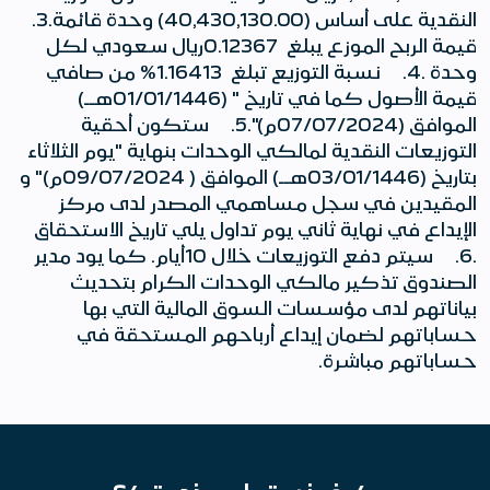
النقدية على أساس (40,430,130.00) وحدة قائمة.3.
قيمة الربح الموزع يبلغ 0.12367ريال سعودي لكل
وحدة .4. نسبة التوزيع تبلغ 1.16413% من صافي
قيمة الأصول كما في تاريخ " (01/01/1446هــ)
الموافق (07/07/2024م)".5. ستكون أحقية
التوزيعات النقدية لمالكي الوحدات بنهاية "يوم الثلاثاء
بتاريخ (03/01/1446هــ) الموافق ( 09/07/2024م)" و
المقيدين في سجل مساهمي المصدر لدى مركز
الإيداع في نهاية ثاني يوم تداول يلي تاريخ الاستحقاق
.6. سيتم دفع التوزيعات خلال 10أيام. كما يود مدير
الصندوق تذكير مالكي الوحدات الكرام بتحديث
بياناتهم لدى مؤسسات السوق المالية التي بها
حساباتهم لضمان إيداع أرباحهم المستحقة في
حساباتهم مباشرة.