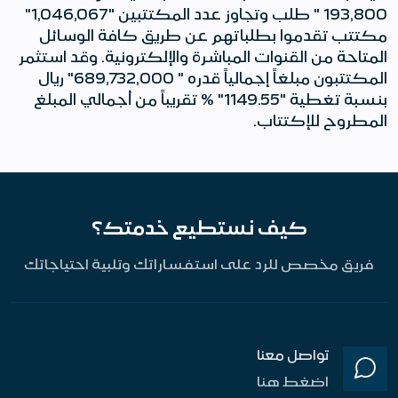
193,800 " طلب وتجاوز عدد المكتتبين "1,046,067"
مكتتب تقدموا بطلباتهم عن طريق كافة الوسائل
المتاحة من القنوات المباشرة والإلكترونية. وقد استثمر
المكتتبون مبلغاً إجمالياً قدره " 689,732,000" ريال
بنسبة تغطية "1149.55" % تقريباً من أجمالي المبلغ
المطروح للإكتتاب.
كيف نستطيع خدمتك؟
فريق مخصص للرد على استفساراتك وتلبية احتياجاتك
تواصل معنا
اضغط هنا