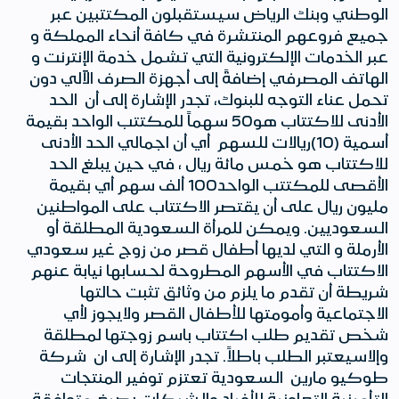
الوطني وبنك الرياض سيستقبلون المكتتبين عبر
جميع فروعهم المنتشرة في كافة أنحاء المملكة و
عبر الخدمات الإلكترونية التي تشمل خدمة الإنترنت و
الهاتف المصرفي إضافةً إلى أجهزة الصرف الآلي دون
تحمل عناء التوجه للبنوك، تجدر الإشارة إلى أن الحد
الأدنى للاكتتاب هو50 سهماً للمكتتب الواحد بقيمة
أسمية (10)ريالات للسهم أي أن اجمالي الحد الأدنى
للاكتتاب هو خمس مائة ريال ، في حين يبلغ الحد
الأقصى للمكتتب الواحد100 ألف سهم أي بقيمة
مليون ريال على أن يقتصر الاكتتاب على المواطنين
السعوديين. ويمكن للمرأة السعودية المطلقة أو
الأرملة و التي لديها أطفال قصر من زوج غير سعودي
الاكتتاب في الأسهم المطروحة لحسابها نيابة عنهم
شريطة أن تقدم ما يلزم من وثائق تثبت حالتها
الاجتماعية وأمومتها للأطفال القصر ولايجوز لأي
شخص تقديم طلب اكتتاب باسم زوجتها لمطلقة
وإلاسيعتبر الطلب باطلاً. تجدر الإشارة إلى ان شركة
طوكيو مارين السعودية تعتزم توفير المنتجات
التأمينية التعاونية للأفراد والشركات بصيغ متوافقة