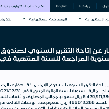
داول
مراكزنا
English
فتح حساب استثماري جديد
ق الاستثمارية
المصرفية الاستثمارية
خدمات 
ار عن إتاحة التقرير السنوي لصندوق 
مراجعة للسنة المنتهية في 2021/12/31م للجمهور.
 إتاحة التقرير السنوي لـصندوق الإنماء مكة العقاري المتض
وحدةصافي قيمة الوحدة 10.55 ريال سعوديالعائد للفترة (شامل التغير في صاف