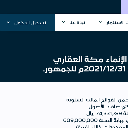
الاستثمار
نبذة عنا
تسجيل الدخول
الإنماء مكة العقاري
من القوائم المالية السنوية
المراجعة، وفيما يلي ملخص النتائج المالية السنوية للسنة المالية المنتهية في 2021/12/31م:صافي الأصول
(الموجودات) في نهاية الفترة 6,425,511,380 ريال سعوديإجمالي المصاريف والأتعاب للسنة 74,331,789 ريال
سعوديصافي الربح / (الخسارة) للسنة 466,512,266 ريال سعوديعدد الوحدات القائمة في نهاية السنة 609,000,000
ي قيمة الموجودات خلال الفترة)