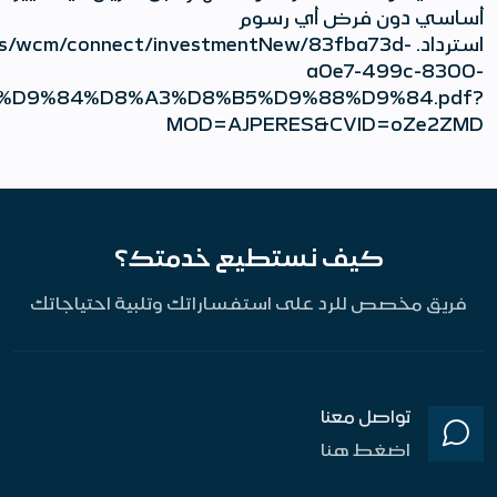
D9%85%D8%A7%D8%A1+%D8%A7%D9%84%D9%8