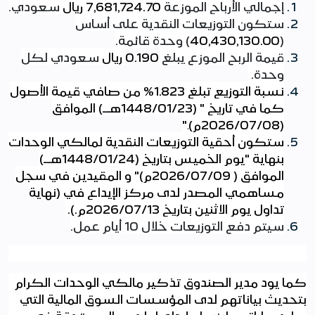
إجمالي الأرباح الموزعة
7,681,724.70
ريال
سعودي
.
ستكون التوزيعات النقدية على أساس
(
40,430,130.00
) وحدة قائمة
.
قيمة الربح الموزع يبلغ
0.190
ريال
سعودي لكل
وحدة
.
نسبة التوزيع تبلغ 1.823% من صافي قيمة الأصول
كما في تاريخ " (
23
/
01
/1448هــ) الموافق
(
08
/
07
/2026م)
".
ستكون أحقية التوزيعات النقدية لمالكي الوحدات
بنهاية "يوم الخميس بتاريخ (
24
/
01
/
1448
هــ)
الموافق (
09
/
07
/2026م)" و المقيدين في سجل
مساهمي المصدر لدى مركز الإيداع في (نهاية
تداول يوم الاثنين بتاريخ
13
/
07
/2026م.)
.
سيتم دفع التوزيعات خلال 10
أيام عمل
.
كما يود مدير الصندوق تذكير مالكي الوحدات الكرام
بتحديث بياناتهم لدى المؤسسات السوق المالية التي