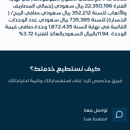
الفترة 22,350,196 ريال سعودي.إجمالي المصاريف
والأتعاب للسنة 352,212 ريال سعودي.صافي الربح/ (
الخسارة) للسنة 735,385 ريال سعودي.عدد الوحدات
القائمة في نهاية السنة 1,872,435 وحدة.صافي قيمة
الوحدة 11.94بالريال السعوديالعائد للفترة 3.72%
كيف نستطيع خدمتك؟
فريق مخصص للرد على استفساراتك وتلبية احتياجاتك
تواصل معنا
اضغط هنا