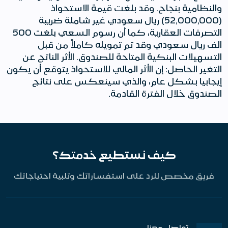
والنظامية بنجاح. وقد بلغت قيمة الاستحواذ
(52,000,000) ريال سعودي غير شاملة ضريبة
التصرفات العقارية، كما أن رسوم السعي بلغت 500
الف ريال سعودي وقد تم تمويله كاملاً من قبل
التسهيلات البنكية المتاحة للصندوق. الأثر الناتج عن
التغير الحاصل: إن الأثر المالي للاستحواذ يتوقع أن يكون
إيجابيا بشكل عام، والذي سينعكس على نتائج
الصندوق خلال الفترة القادمة.
كيف نستطيع خدمتك؟
فريق مخصص للرد على استفساراتك وتلبية احتياجاتك
تواصل معنا